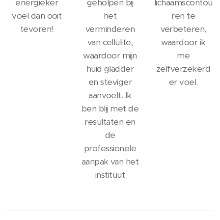
energieker
geholpen bij
lichaamscontou
voel dan ooit
het
ren te
tevoren!
verminderen
verbeteren,
van cellulite,
waardoor ik
waardoor mijn
me
huid gladder
zelfverzekerd
en steviger
er voel.
aanvoelt. Ik
ben blij met de
resultaten en
de
professionele
aanpak van het
instituut