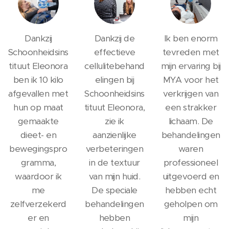
Dankzij
Dankzij de
Ik ben enorm
Schoonheidsins
effectieve
tevreden met
tituut Eleonora
cellulitebehand
mijn ervaring bij
ben ik 10 kilo
elingen bij
MYA voor het
afgevallen met
Schoonheidsins
verkrijgen van
hun op maat
tituut Eleonora,
een strakker
gemaakte
zie ik
lichaam. De
dieet- en
aanzienlijke
behandelingen
bewegingspro
verbeteringen
waren
gramma,
in de textuur
professioneel
waardoor ik
van mijn huid.
uitgevoerd en
me
De speciale
hebben echt
zelfverzekerd
behandelingen
geholpen om
er en
hebben
mijn