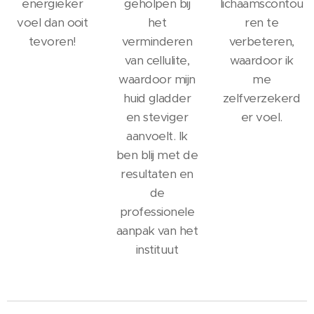
energieker
geholpen bij
lichaamscontou
voel dan ooit
het
ren te
tevoren!
verminderen
verbeteren,
van cellulite,
waardoor ik
waardoor mijn
me
huid gladder
zelfverzekerd
en steviger
er voel.
aanvoelt. Ik
ben blij met de
resultaten en
de
professionele
aanpak van het
instituut