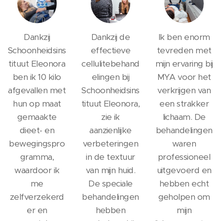
Dankzij
Dankzij de
Ik ben enorm
Schoonheidsins
effectieve
tevreden met
tituut Eleonora
cellulitebehand
mijn ervaring bij
ben ik 10 kilo
elingen bij
MYA voor het
afgevallen met
Schoonheidsins
verkrijgen van
hun op maat
tituut Eleonora,
een strakker
gemaakte
zie ik
lichaam. De
dieet- en
aanzienlijke
behandelingen
bewegingspro
verbeteringen
waren
gramma,
in de textuur
professioneel
waardoor ik
van mijn huid.
uitgevoerd en
me
De speciale
hebben echt
zelfverzekerd
behandelingen
geholpen om
er en
hebben
mijn