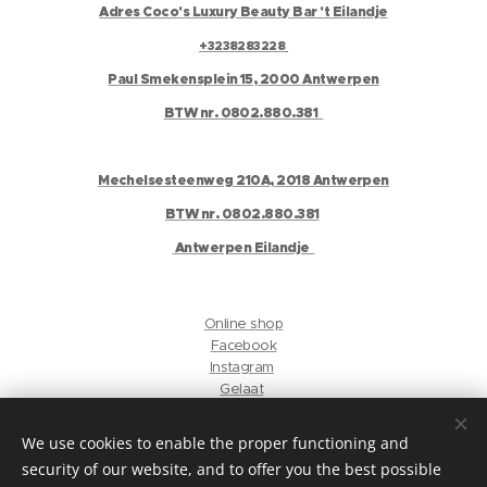
Adres Coco's Luxury Beauty Bar 't Eilandje
+3238283228
Paul Smekensplein 15, 2000 Antwerpen
BTW nr. 0802.880.381
Mechelsesteenweg 210A, 2018 Antwerpen
BTW nr. 0802.880.381
Antwerpen Eilandje
Online shop
Facebook
Instagram
Gelaat
Antwerpen Harmonie
We use cookies to enable the proper functioning and
security of our website, and to offer you the best possible
privacyverklaring