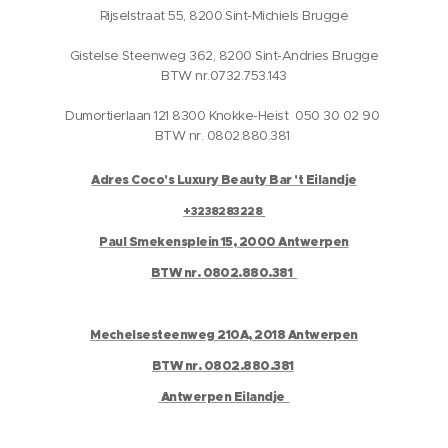
Rijselstraat 55, 8200 Sint-Michiels Brugge
Gistelse Steenweg 362, 8200 Sint-Andries Brugge
BTW nr.0732.753.143
Dumortierlaan 121 8300 Knokke-Heist 050 30 02 90
BTW nr. 0802.880.381
Adres Coco's Luxury Beauty Bar 't Eilandje
+3238283228
Paul Smekensplein 15, 2000 Antwerpen
BTW nr. 0802.880.381
Mechelsesteenweg 210A, 2018 Antwerpen
BTW nr. 0802.880.381
Antwerpen Eilandje