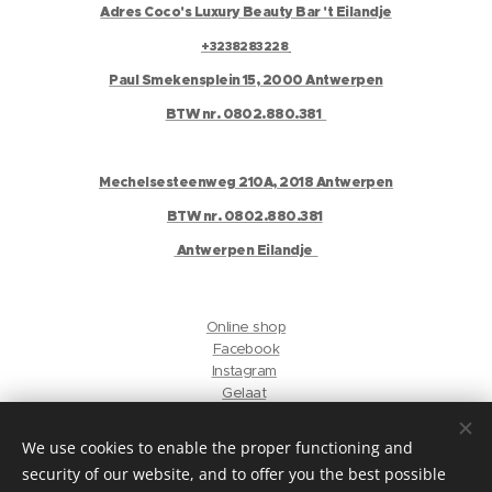
Adres Coco's Luxury Beauty Bar 't Eilandje
+3238283228
Paul Smekensplein 15, 2000 Antwerpen
BTW nr. 0802.880.381
Mechelsesteenweg 210A, 2018 Antwerpen
BTW nr. 0802.880.381
Antwerpen Eilandje
Online shop
Facebook
Instagram
Gelaat
Antwerpen Harmonie
We use cookies to enable the proper functioning and
security of our website, and to offer you the best possible
privacyverklaring