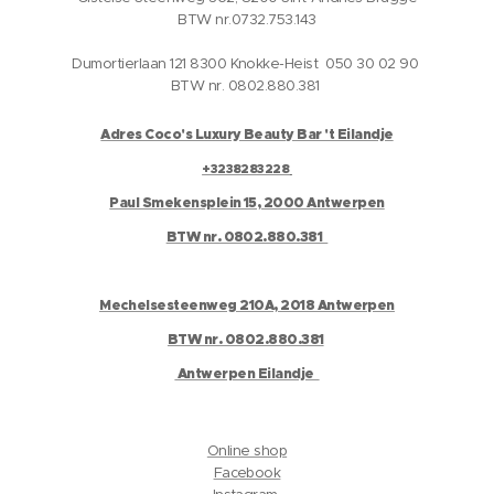
BTW nr.0732.753.143
Dumortierlaan 121 8300 Knokke-Heist 050 30 02 90
BTW nr. 0802.880.381
Adres Coco's Luxury Beauty Bar 't Eilandje
+3238283228
Paul Smekensplein 15, 2000 Antwerpen
BTW nr. 0802.880.381
Mechelsesteenweg 210A, 2018 Antwerpen
BTW nr. 0802.880.381
Antwerpen Eilandje
Online shop
Facebook