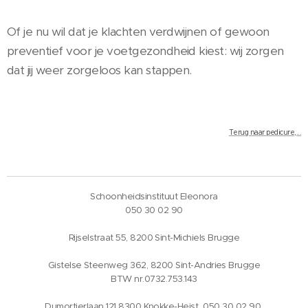
Of je nu wil dat je klachten verdwijnen of gewoon
preventief voor je voetgezondheid kiest: wij zorgen
dat jij weer zorgeloos kan stappen.
Terug naar pedicure,...
Schoonheidsinstituut Eleonora
050 30 02 90
Rijselstraat 55, 8200 Sint-Michiels Brugge
Gistelse Steenweg 362, 8200 Sint-Andries Brugge
BTW nr.0732.753.143
Dumortierlaan 121 8300 Knokke-Heist 050 30 02 90