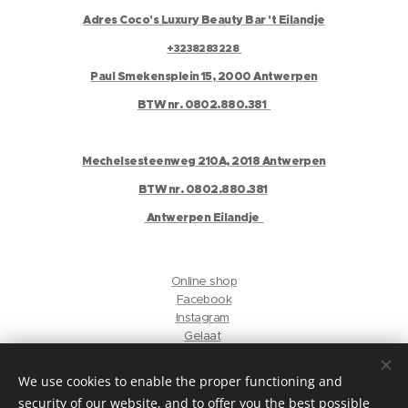
Adres Coco's Luxury Beauty Bar 't Eilandje
+3238283228
Paul Smekensplein 15, 2000 Antwerpen
BTW nr. 0802.880.381
Mechelsesteenweg 210A, 2018 Antwerpen
BTW nr. 0802.880.381
Antwerpen Eilandje
Online shop
Facebook
Instagram
Gelaat
Antwerpen Harmonie
We use cookies to enable the proper functioning and
security of our website, and to offer you the best possible