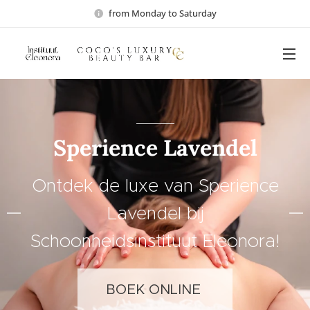
from Monday to Saturday
Sperience Lavendel
Ontdek de luxe van Sperience
Lavendel bij
Schoonheidsinstituut Eleonora!
BOEK ONLINE