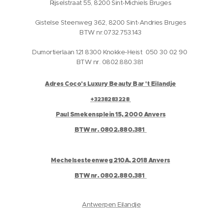
Rijselstraat 55, 8200 Sint-Michiels Bruges
Gistelse Steenweg 362, 8200 Sint-Andries Bruges
BTW nr.0732.753.143
Dumortierlaan 121 8300 Knokke-Heist 050 30 02 90
BTW nr. 0802.880.381
Adres Coco's Luxury Beauty Bar 't Eilandje
+3238283228
Paul Smekensplein 15, 2000 Anvers
BTW nr. 0802.880.381
Mechelsesteenweg 210A, 2018 Anvers
BTW nr. 0802.880.381
Antwerpen Eilandje