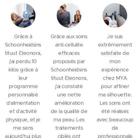
Grâce à
Grâce aux soins
Je suis
Schoonheidsins
anti-cellulite
extrêmement
tituut Eleonora,
efficaces
satisfaite de
j'ai perdu 10
proposés par
mon
kilos grâce à
Schoonheidsins
expérience
leur
tituut Eleonora,
chez MYA
programme
j'ai constaté
pour affiner
personnalisé
une nette
ma silhouette.
d'alimentation
amélioration
Les soins ont
et d'activité
de la qualité de
été réalisés
physique, et je
ma peau. Les
avec beaucoup
me sens
traitements
de
aujourd'hui plus
ciblés ont
professionnalis