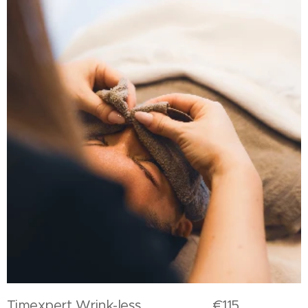
Timexpert Wrink-less €115