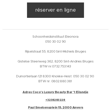
réserver en ligne
Schoonheidsinstituut Eleonora
050 30 02 90
Rijselstraat 55, 8200 Sint-Michiels Bruges
Gistelse Steenweg 362, 8200 Sint-Andries Bruges
BTW nr.0732.753.143
Dumortierlaan 121 8300 Knokke-Heist 050 30 02 90
BTW nr. 0802.880.381
Adres Coco's Luxury Beauty Bar 't Eilandje
+3238283228
Paul Smekensplein 15, 2000 Anvers