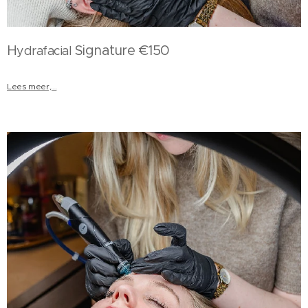
H
Signature €150
ydrafacial
Lees meer,...