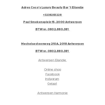
Adres Coco's Luxury Beauty Bar 't Eilandje
+3238283228
Paul Smekensplein 15, 2000 Antwerpen
BTW nr. 0802.880.381
Mechelsesteenweg 210A, 2018 Antwerpen
BTW nr. 0802.880.381
Antwerpen Eilandje
Online shop
Facebook
Instagram
Gelaat
Antwerpen Harmonie