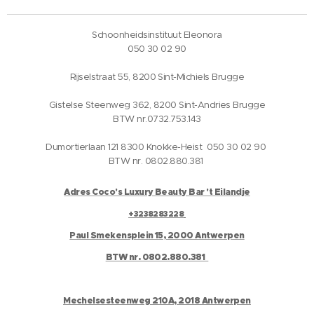
Schoonheidsinstituut Eleonora
050 30 02 90
Rijselstraat 55, 8200 Sint-Michiels Brugge
Gistelse Steenweg 362, 8200 Sint-Andries Brugge
BTW nr.0732.753.143
Dumortierlaan 121 8300 Knokke-Heist 050 30 02 90
BTW nr. 0802.880.381
Adres Coco's Luxury Beauty Bar 't Eilandje
+3238283228
Paul Smekensplein 15, 2000 Antwerpen
BTW nr. 0802.880.381
Mechelsesteenweg 210A, 2018 Antwerpen