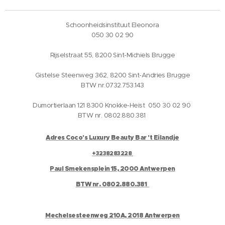
Schoonheidsinstituut Eleonora
050 30 02 90
Rijselstraat 55, 8200 Sint-Michiels Brugge
Gistelse Steenweg 362, 8200 Sint-Andries Brugge
BTW nr.0732.753.143
Dumortierlaan 121 8300 Knokke-Heist 050 30 02 90
BTW nr. 0802.880.381
Adres Coco's Luxury Beauty Bar 't Eilandje
+3238283228
Paul Smekensplein 15, 2000 Antwerpen
BTW nr. 0802.880.381
Mechelsesteenweg 210A, 2018 Antwerpen