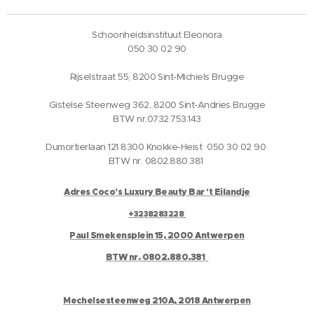
Schoonheidsinstituut Eleonora
050 30 02 90
Rijselstraat 55, 8200 Sint-Michiels Brugge
Gistelse Steenweg 362, 8200 Sint-Andries Brugge
BTW nr.0732.753.143
Dumortierlaan 121 8300 Knokke-Heist 050 30 02 90
BTW nr. 0802.880.381
Adres Coco's Luxury Beauty Bar 't Eilandje
+3238283228
Paul Smekensplein 15, 2000 Antwerpen
BTW nr. 0802.880.381
Mechelsesteenweg 210A, 2018 Antwerpen