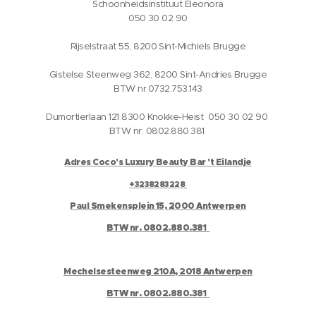
Schoonheidsinstituut Eleonora
050 30 02 90
Rijselstraat 55, 8200 Sint-Michiels Brugge
Gistelse Steenweg 362, 8200 Sint-Andries Brugge
BTW nr.0732.753.143
Dumortierlaan 121 8300 Knokke-Heist 050 30 02 90
BTW nr. 0802.880.381
Adres Coco's Luxury Beauty Bar 't Eilandje
+3238283228
Paul Smekensplein 15, 2000 Antwerpen
BTW nr. 0802.880.381
Mechelsesteenweg 210A, 2018 Antwerpen
BTW nr. 0802.880.381