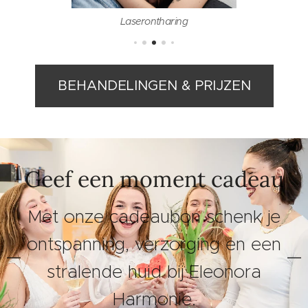
Laserontharing
BEHANDELINGEN & PRIJZEN
Geef een moment cadeau
Met onze cadeaubon schenk je
ontspanning, verzorging en een
stralende huid bij Eleonora
Harmonie.