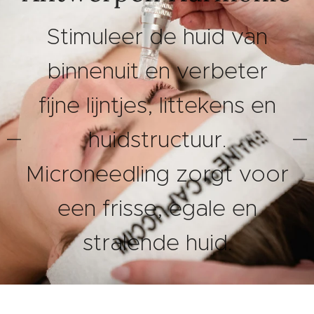
Stimuleer de huid van
binnenuit en verbeter
fijne lijntjes, littekens en
huidstructuur.
Microneedling zorgt voor
een frisse, egale en
stralende huid.