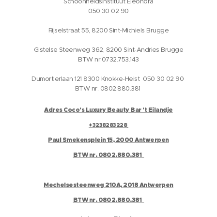
Schoonheidsinstituut Eleonora
050 30 02 90
Rijselstraat 55, 8200 Sint-Michiels Brugge
Gistelse Steenweg 362, 8200 Sint-Andries Brugge
BTW nr.0732.753.143
Dumortierlaan 121 8300 Knokke-Heist 050 30 02 90
BTW nr. 0802.880.381
Adres Coco's Luxury Beauty Bar 't Eilandje
+3238283228
Paul Smekensplein 15, 2000 Antwerpen
BTW nr. 0802.880.381
Mechelsesteenweg 210A, 2018 Antwerpen
BTW nr. 0802.880.381