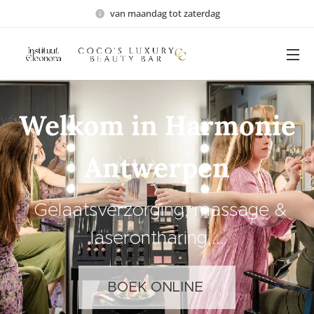
van maandag tot zaterdag
Welkom in Harmonie
Antwerpen
Gelaatsverzorging, massage &
laserontharing,...
BOEK ONLINE