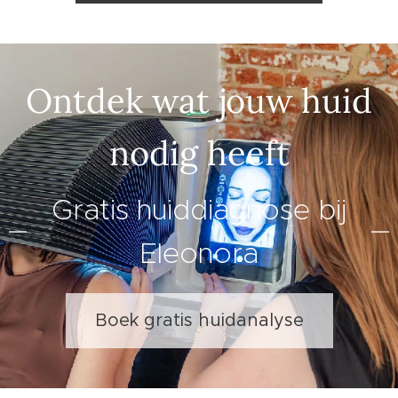
Ontdek wat jouw huid
nodig heeft
Gratis huiddiagnose bij
Eleonora
Boek gratis huidanalyse