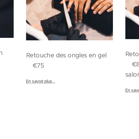
n
Reto
Retouche des ongles en gel
€80 
€75
sa
En savoir plus,...
En savoi