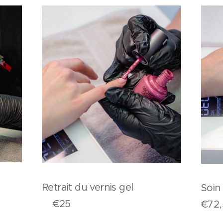
re
Retrait du vernis gel
Soi
€25
€72