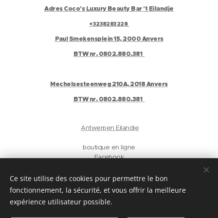
Adres Coco's Luxury Beauty Bar 't Eilandje
+3238283228
Paul Smekensplein 15, 2000 Anvers
BTW nr. 0802.880.381
Mechelsesteenweg 210A, 2018 Anvers
BTW nr. 0802.880.381
Antwerpen Eilandje
boutique en ligne
Facebook
Instagram
Gelaat
Ce site utilise des cookies pour permettre le bon
Antwerpen
fonctionnement, la sécurité, et vous offrir la meilleure
privacyverklaring
expérience utilisateur possible.