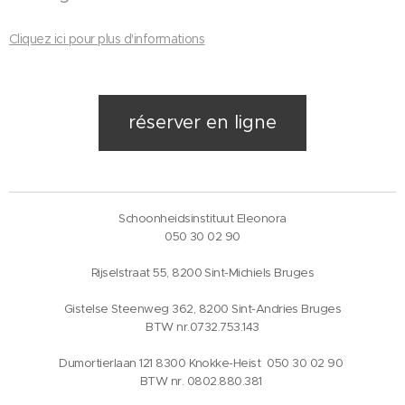
Cliquez ici pour plus d'informations
réserver en ligne
Schoonheidsinstituut Eleonora
050 30 02 90
Rijselstraat 55, 8200 Sint-Michiels Bruges
Gistelse Steenweg 362, 8200 Sint-Andries Bruges
BTW nr.0732.753.143
Dumortierlaan 121 8300 Knokke-Heist 050 30 02 90
BTW nr. 0802.880.381