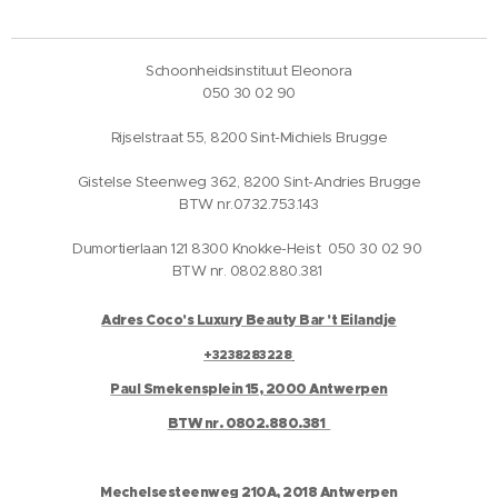
Schoonheidsinstituut Eleonora
050 30 02 90
Rijselstraat 55, 8200 Sint-Michiels Brugge
Gistelse Steenweg 362, 8200 Sint-Andries Brugge
BTW nr.0732.753.143
Dumortierlaan 121 8300 Knokke-Heist 050 30 02 90
BTW nr. 0802.880.381
Adres Coco's Luxury Beauty Bar 't Eilandje
+3238283228
Paul Smekensplein 15, 2000 Antwerpen
BTW nr. 0802.880.381
Mechelsesteenweg 210A, 2018 Antwerpen