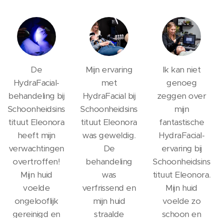
De
Mijn ervaring
Ik kan niet
HydraFacial-
met
genoeg
behandeling bij
HydraFacial bij
zeggen over
Schoonheidsins
Schoonheidsins
mijn
tituut Eleonora
tituut Eleonora
fantastische
heeft mijn
was geweldig.
HydraFacial-
verwachtingen
De
ervaring bij
overtroffen!
behandeling
Schoonheidsins
Mijn huid
was
tituut Eleonora.
voelde
verfrissend en
Mijn huid
ongelooflijk
mijn huid
voelde zo
gereinigd en
straalde
schoon en