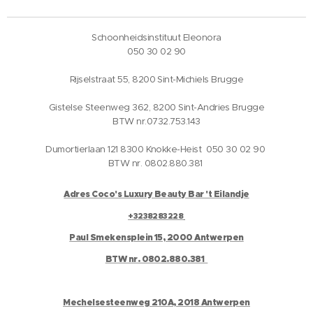
Schoonheidsinstituut Eleonora
050 30 02 90
Rijselstraat 55, 8200 Sint-Michiels Brugge
Gistelse Steenweg 362, 8200 Sint-Andries Brugge
BTW nr.0732.753.143
Dumortierlaan 121 8300 Knokke-Heist 050 30 02 90
BTW nr. 0802.880.381
Adres Coco's Luxury Beauty Bar 't Eilandje
+3238283228
Paul Smekensplein 15, 2000 Antwerpen
BTW nr. 0802.880.381
Mechelsesteenweg 210A, 2018 Antwerpen