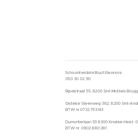
Schoonheidsinstituut Eleonora
050 30 02 90
Rijselstraat 55, 8200 Sint-Michiels Brug
Gistelse Steenweg 362, 8200 Sint-And
BTW nr.0732.753.143
Dumortierlaan 121 8300 Knokke-Heist 
BTW nr. 0802.880.381