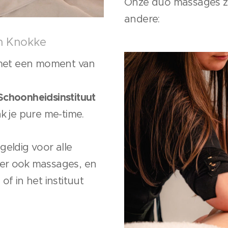
Onze duo massages zi
andere:
n Knokke
 met een moment van
choonheidsinstituut
 je pure me-time.
eldig voor alle
er ook massages, en
f in het instituut