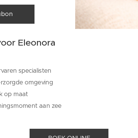
ubon
oor Eleonora
rvaren specialisten
erzorgde omgeving
ak op maat
nningsmoment aan zee