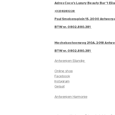
Adres Coco's Luxury Beauty Bar 't Eil
+3238283228
Paul Smekensplein 15, 2000 Antwerp
BTW nr. 0802.880.381
Mechelsesteenweg 210A, 2018 Antw
BTW nr. 0802.880.381
Antwerpen Eilandje
Online shop
Facebook
Instagram
Gelaat
Antwerpen Harmonie