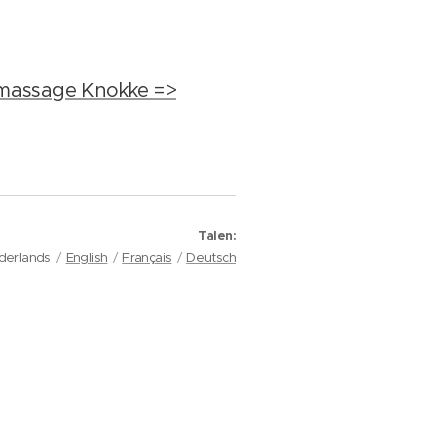
massage Knokke =>
Talen
derlands
English
Français
Deutsch