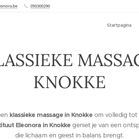
eonora.be
050300290
Startpagina
LASSIEKE MASSA
KNOKKE
klassieke massage in Knokke
een
om volledig tot
ituut Eleonora in Knokke
geniet je van een ont
die lichaam en geest in balans brengt.