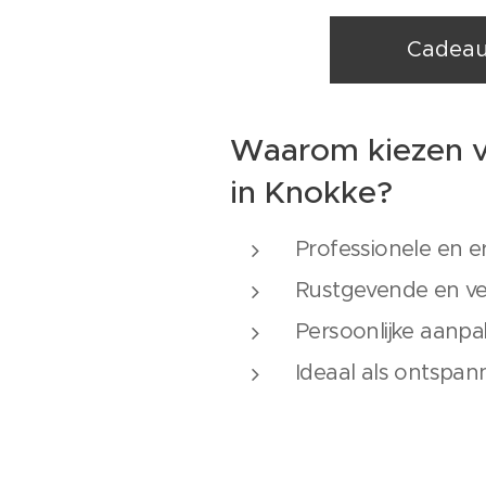
Cadea
Waarom kiezen v
in Knokke?
Professionele en e
Rustgevende en v
Persoonlijke aanp
Ideaal als ontspa