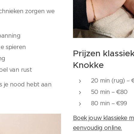
echnieken zorgen we
panning
e spieren
Prijzen klassi
ng
Knokke
el van rust
20 min (rug) –
ls je nood hebt aan
50 min – €80
80 min – €99
Boek jouw klassieke 
eenvoudig online.