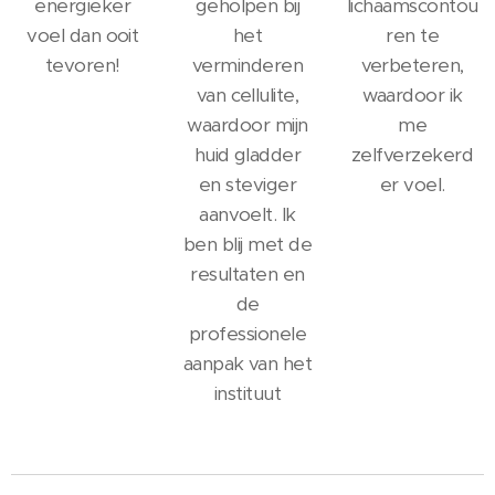
energieker
geholpen bij
lichaamscontou
voel dan ooit
het
ren te
tevoren!
verminderen
verbeteren,
van cellulite,
waardoor ik
waardoor mijn
me
huid gladder
zelfverzekerd
en steviger
er voel.
aanvoelt. Ik
ben blij met de
resultaten en
de
professionele
aanpak van het
instituut