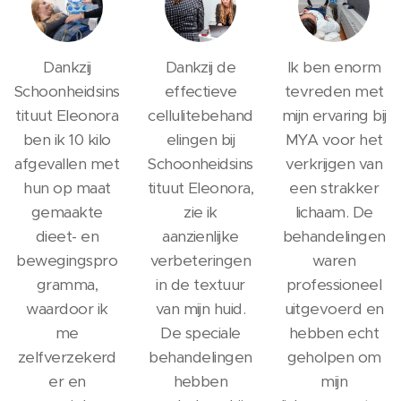
Dankzij
Dankzij de
Ik ben enorm
Schoonheidsins
effectieve
tevreden met
tituut Eleonora
cellulitebehand
mijn ervaring bij
ben ik 10 kilo
elingen bij
MYA voor het
afgevallen met
Schoonheidsins
verkrijgen van
hun op maat
tituut Eleonora,
een strakker
gemaakte
zie ik
lichaam. De
dieet- en
aanzienlijke
behandelingen
bewegingspro
verbeteringen
waren
gramma,
in de textuur
professioneel
waardoor ik
van mijn huid.
uitgevoerd en
me
De speciale
hebben echt
zelfverzekerd
behandelingen
geholpen om
er en
hebben
mijn