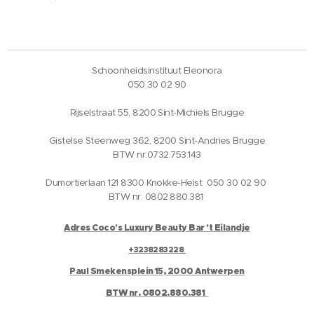
Schoonheidsinstituut Eleonora
050 30 02 90
Rijselstraat 55, 8200 Sint-Michiels Brugge
Gistelse Steenweg 362, 8200 Sint-Andries Brugge
BTW nr.0732.753.143
Dumortierlaan 121 8300 Knokke-Heist 050 30 02 90
BTW nr. 0802.880.381
Adres Coco's Luxury Beauty Bar 't Eilandje
+3238283228
Paul Smekensplein 15, 2000 Antwerpen
BTW nr. 0802.880.381