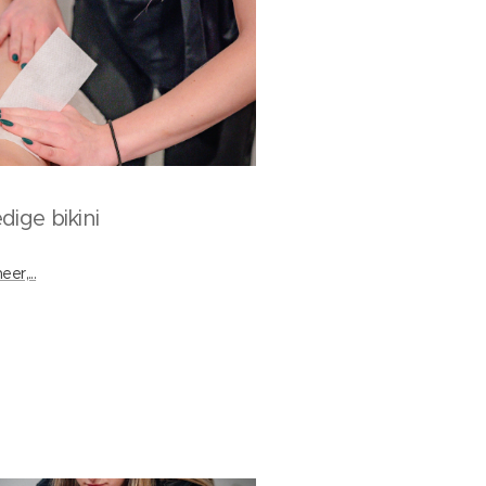
dige bikini
er,...