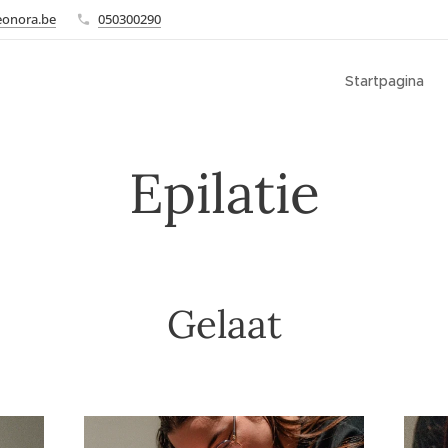
eonora.be
050300290
Startpagina
Epilatie
Gelaat