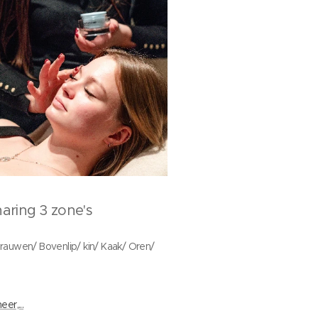
aring 3 zone's
auwen/ Bovenlip/ kin/ Kaak/ Oren/
er,...