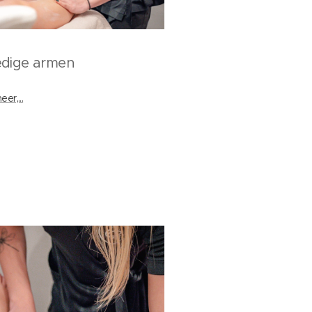
edige armen
er,...