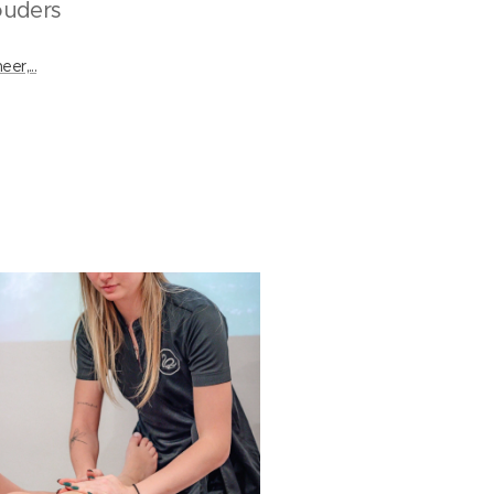
ouders
er,...