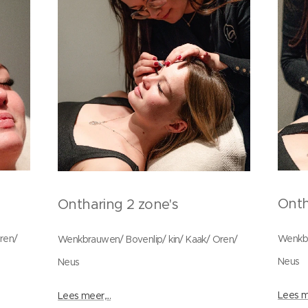
Onth
Ontharing 2 zone's
ren/
Wenkbr
Wenkbrauwen/ Bovenlip/ kin/ Kaak/ Oren/
Neus
Neus
Lees me
Lees meer,...