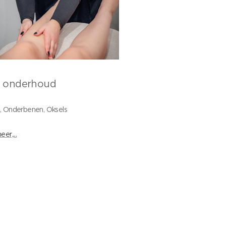
n onderhoud
ijn, Onderbenen, Oksels
er,...