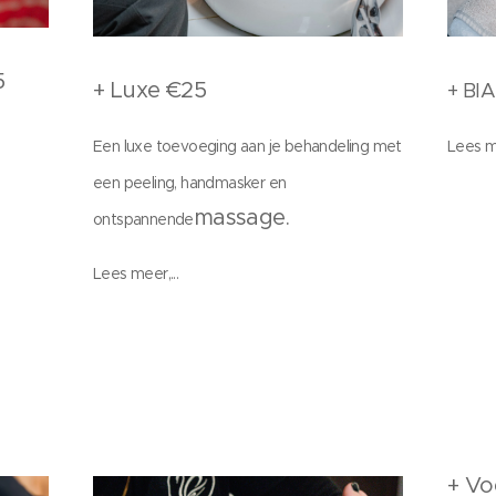
5
+ Luxe €25
+ BI
Een luxe toevoeging aan je behandeling met
Lees me
een peeling, handmasker en
massage.
ontspannende
Lees meer,...
+ Vo