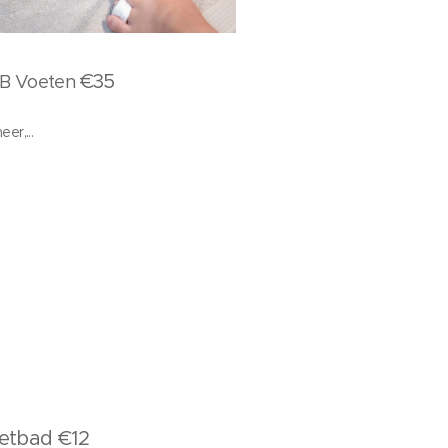
€35
AB Voeten
er,...
etbad €12