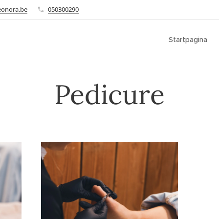
eonora.be
050300290
Startpagina
Pedicure