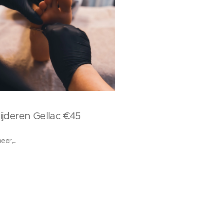
ijderen Gellac €45
er,...