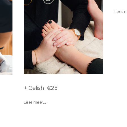
Lees me
+ Gelish €25
Lees meer,...