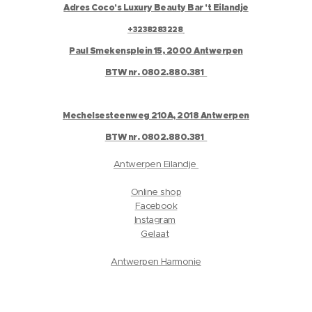
Adres Coco's Luxury Beauty Bar 't Eilandje
+3238283228
Paul Smekensplein 15, 2000 Antwerpen
BTW nr. 0802.880.381
Mechelsesteenweg 210A, 2018 Antwerpen
BTW nr. 0802.880.381
Antwerpen Eilandje
Online shop
Facebook
Instagram
Gelaat
Antwerpen Harmonie