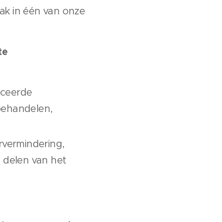
aak in één van onze
te
nceerde
 behandelen,
rvermindering,
e delen van het