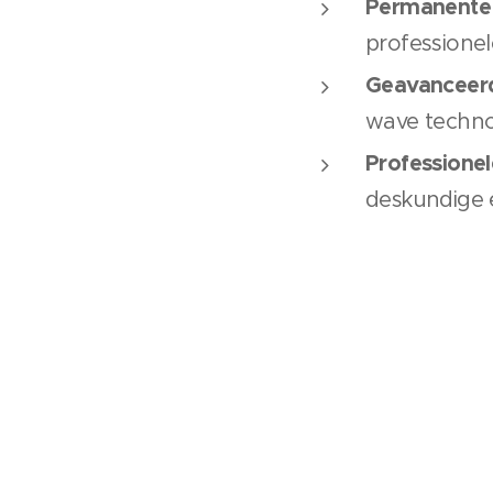
Permanente 
professione
Geavanceerd
wave technol
Professionel
deskundige 