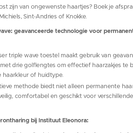
erlost zijn van ongewenste haartjes? Boek je afspr
-Michiels, Sint-Andries of Knokke.
e wave: geavanceerde technologie voor permanen
ser triple wave toestel maakt gebruik van geava
met drie golflengtes om effectief haarzakjes te
 haarkleur of huidtype.
tieve methode biedt niet alleen permanente haa
veilig, comfortabel en geschikt voor verschillend
ontharing bij Instituut Eleonora: