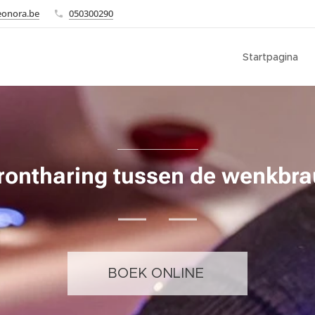
eonora.be
050300290
Startpagina
rontharing tussen de wenkbr
BOEK ONLINE