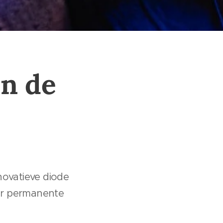
en de
novatieve diode
oor permanente