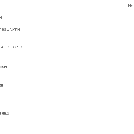
Ne
ge
ries Brugge
050 30 02 90
andje
en
erpen