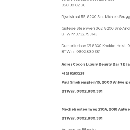
050 30 02 90
Rijselstraat 55, 8200 Sint-Michiels Brug
Gistelse Steenweg 362, 8200 Sint-And
BTW nr.0732.753.143
Dumortierlaan 121 8300 Knokke-Heist 
BTW nr. 0802.880.381
Adres Coco's Luxury Beauty Bar 't Eil
+3238283228
Paul Smekensplein 15, 2000 Antwerp
BTW nr. 0802.880.381
Mechelsesteenweg 210A, 2018 Antw
BTW nr. 0802.880.381
Antwerpen Eilandje