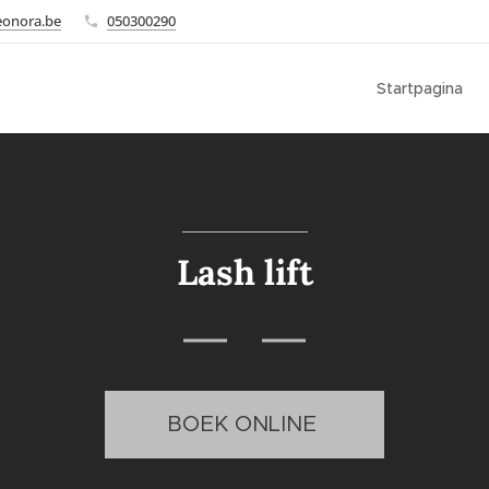
eonora.be
050300290
Startpagina
Lash lift
BOEK ONLINE