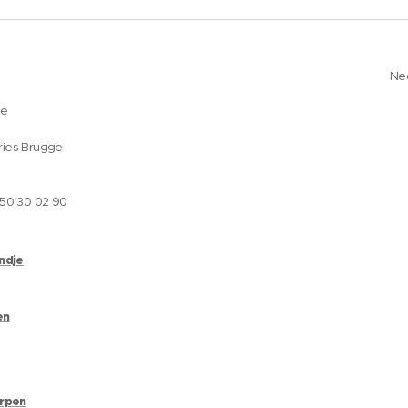
Ne
ge
ries Brugge
050 30 02 90
andje
en
erpen