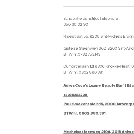
Schoonheidsinstituut Eleonora
050 30 02 90
Rijselstraat 55, 8200 Sint-Michiels Brug
Gistelse Steenweg 362, 8200 Sint-And
BTW nr.0732.753.143
Dumortierlaan 121 8300 Knokke-Heist 
BTW nr. 0802.880.381
Adres Coco's Luxury Beauty Bar 't Eil
+3238283228
Paul Smekensplein 15, 2000 Antwerp
BTW nr. 0802.880.381
Mechelsesteenweg 210A, 2018 Antw