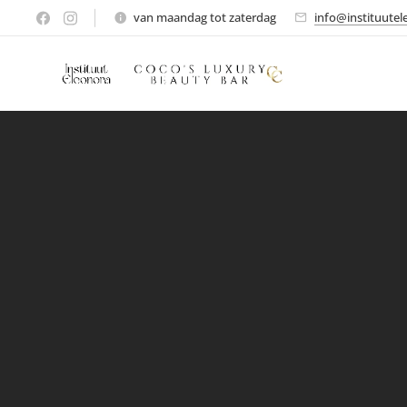
van maandag tot zaterdag
info@instituutel