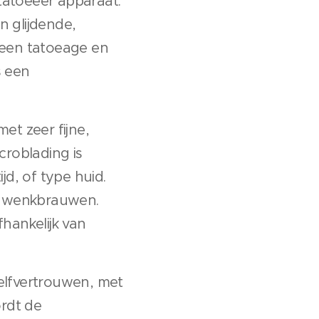
tatoeëer apparaat.
n glijdende,
 een tatoeage en
s een
et zeer fijne,
croblading is
jd, of type huid.
ie wenkbrauwen.
hankelijk van
elfvertrouwen, met
ordt de