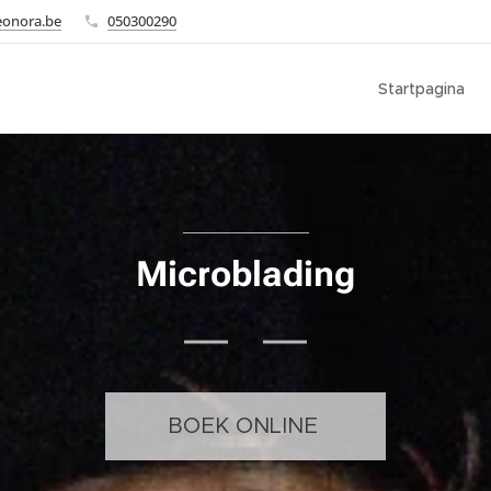
eonora.be
050300290
Startpagina
Microblading
BOEK ONLINE