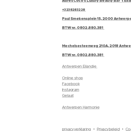
Adres Coco's Luxury Beauty Bar 't Eil
+3238283228
Paul Smekensplein 15, 2000 Antwerp
BTW nr. 0802.880.381
Mechelsesteenweg 210A, 2018 Antw
BTW nr. 0802.880.381
Antwerpen Eilandje
Online shop
Facebook
Instagram
Gelaat
Antwerpen Harmonie
privacyverklaring
Privacybeleid
Co