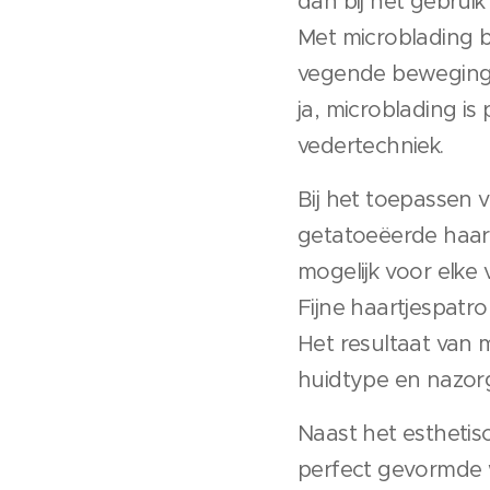
dan bij het gebru
Met microblading b
vegende beweging (
ja, microblading i
vedertechniek.
Bij het toepassen 
getatoeëerde haart
mogelijk voor elke 
Fijne haartjespatr
Het resultaat van 
huidtype en nazor
Naast het esthetis
perfect gevormde w