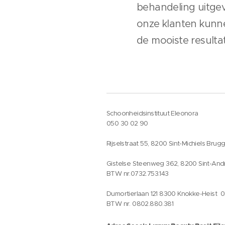
behandeling uitgev
onze klanten kunn
de mooiste resulta
Schoonheidsinstituut Eleonora
050 30 02 90
Rijselstraat 55, 8200 Sint-Michiels Brug
Gistelse Steenweg 362, 8200 Sint-And
BTW nr.0732.753.143
Dumortierlaan 121 8300 Knokke-Heist 
BTW nr. 0802.880.381