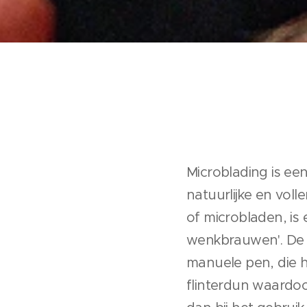
Microblading is e
natuurlijke en vol
of microbladen, i
wenkbrauwen'. De ul
manuele pen, die 
flinterdun waardoo