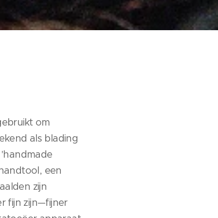
gebruikt om
ekend als blading
e 'handmade
 handtool, een
alden zijn
ijn zijn—fijner