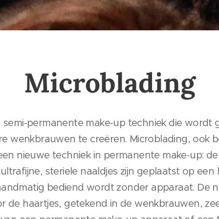
Microblading
en semi-permanente make-up techniek die wordt 
lere wenkbrauwen te creëren. Microblading, ook b
s een nieuwe techniek in permanente make-up: d
trafijne, steriele naaldjes zijn geplaatst op een
handmatig bediend wordt zonder apparaat. De na
r de haartjes, getekend in de wenkbrauwen, zeer f