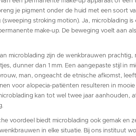
ik van een permanente make-up apparaat of een 
reng je pigment onder de huid met een soort va
sweeping stroking motion). Ja, microblading is
s permanente make-up. De beweging voelt aan al
van microblading zijn de wenkbrauwen prachtig, m
jes, dunner dan 1 mm. Een aangepaste stijl in mi
vrouw, man, ongeacht de etnische afkomst, leefti
onen voor alopecia-patiënten resulteren in moo
microblading kan tot wel twee jaar aanhouden, af
g.
che voordeel biedt microblading ook gemak en z
enkbrauwen in elke situatie. Bij ons instituut w