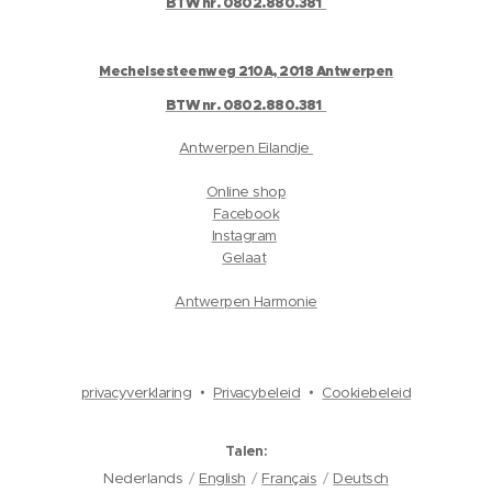
BTW nr. 0802.880.381
Mechelsesteenweg 210A, 2018 Antwerpen
BTW nr. 0802.880.381
Antwerpen Eilandje
Online shop
Facebook
Instagram
Gelaat
Antwerpen Harmonie
privacyverklaring
Privacybeleid
Cookiebeleid
Talen
Nederlands
English
Français
Deutsch