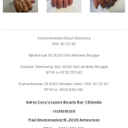
Schoonheidsinstituut Eleonora
050 30 02 90
Rijselstraat 55, 8200 Sint-Michiels Brugge
Gistelse Steenweg 362, 8200 Sint-Andries Brugge
BTW nr.0732.753.143
Dumortierlaan 121 8300 Knokke-Heist 050 30 02 90
BTW nr. 0802.880.381
Adres Coco's Luxury Beauty Bar 't Eilandje
+3238283228
Paul Smekensplein 15, 2000 Antwerpen