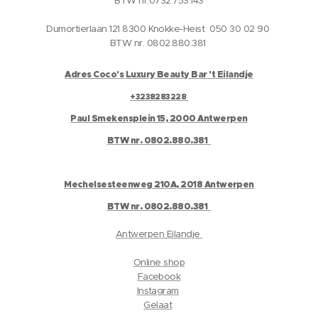
BTW nr.0732.753.143
Dumortierlaan 121 8300 Knokke-Heist 050 30 02 90
BTW nr. 0802.880.381
Adres Coco's Luxury Beauty Bar 't Eilandje
+3238283228
Paul Smekensplein 15, 2000 Antwerpen
BTW nr. 0802.880.381
Mechelsesteenweg 210A, 2018 Antwerpen
BTW nr. 0802.880.381
Antwerpen Eilandje
Online shop
Facebook
Instagram
Gelaat