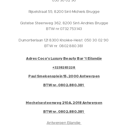
050 30 02 90
Rijselstraat 55, 8200 Sint-Michiels Brugge
Gistelse Steenweg 362, 8200 Sint-Andries Brugge
BTW nr.0732.753.143
Dumortierlaan 121 8300 Knokke-Heist 050 30 02 90
BTW nr. 0802.880.381
Adres Coco's Luxury Beauty Bar 't Eilandje
+3238283228
Paul Smekensplein 15, 2000 Antwerpen
BTW nr. 0802.880.381
Mechelsesteenweg 210A, 2018 Antwerpen
BTW nr. 0802.880.381
Antwerpen Eilandje