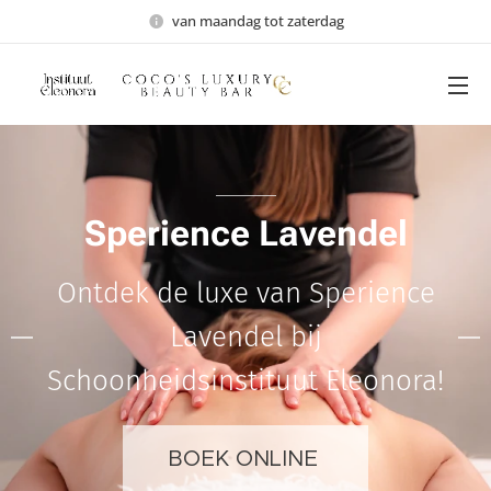
van maandag tot zaterdag
Sperience Lavendel
Ontdek de luxe van Sperience
Lavendel bij
Schoonheidsinstituut Eleonora!
BOEK ONLINE