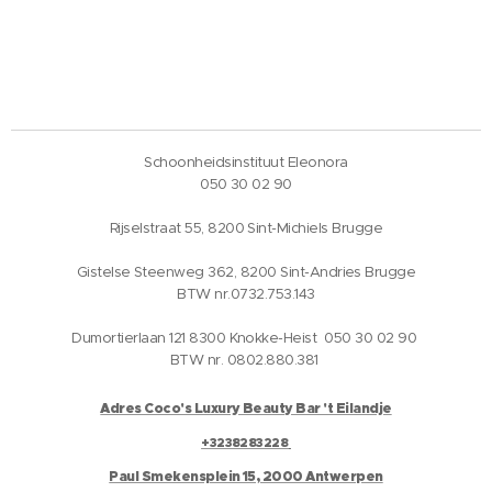
Schoonheidsinstituut Eleonora
050 30 02 90
Rijselstraat 55, 8200 Sint-Michiels Brugge
Gistelse Steenweg 362, 8200 Sint-Andries Brugge
BTW nr.0732.753.143
Dumortierlaan 121 8300 Knokke-Heist 050 30 02 90
BTW nr. 0802.880.381
Adres Coco's Luxury Beauty Bar 't Eilandje
+3238283228
Paul Smekensplein 15, 2000 Antwerpen