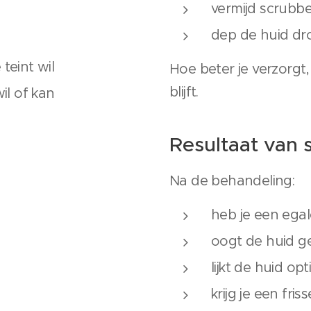
vermijd scrubb
dep de huid dro
teint wil
Hoe beter je verzorgt,
blijft.
il of kan
Resultaat van 
Na de behandeling:
heb je een egale
oogt de huid g
lijkt de huid op
krijg je een friss