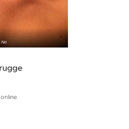
Na
Brugge
online.