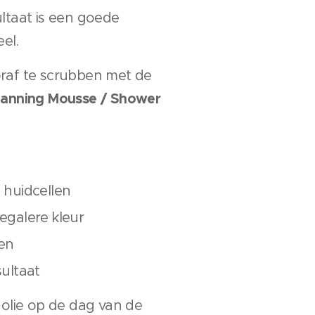
ltaat is een goede
el.
raf te scrubben met de
Tanning Mousse / Shower
 huidcellen
egalere kleur
en
sultaat
 olie op de dag van de