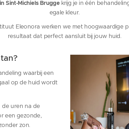
in Sint-Michiels Brugge
krijg je in één behandelin
egale kleur.
stituut Eleonora werken we met hoogwaardige 
resultaat dat perfect aansluit bij jouw huid.
 tan?
andeling waarbij een
egaal op de huid wordt
in de uren na de
or een gezonde,
 zonder zon.