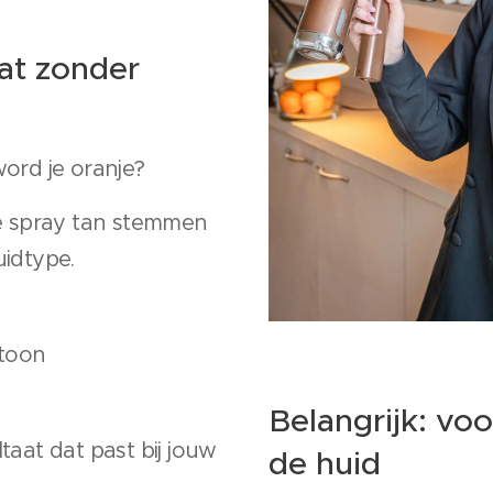
aat zonder
ord je oranje?
le spray tan stemmen
uidtype.
toon
Belangrijk: vo
taat dat past bij jouw
de huid