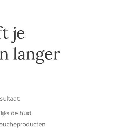
t je
n langer
sultaat:
ijks de huid
 doucheproducten