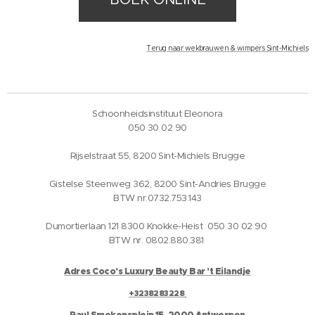
Terug naar wekbrauwen & wimpers Sint-Michiels
Schoonheidsinstituut Eleonora
050 30 02 90
Rijselstraat 55, 8200 Sint-Michiels Brugge
Gistelse Steenweg 362, 8200 Sint-Andries Brugge
BTW nr.0732.753.143
Dumortierlaan 121 8300 Knokke-Heist 050 30 02 90
BTW nr. 0802.880.381
Adres Coco's Luxury Beauty Bar 't Eilandje
+3238283228