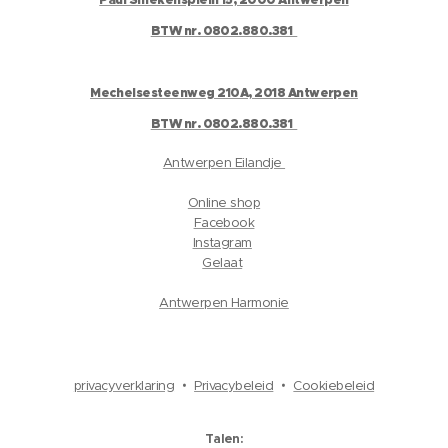
Paul Smekensplein 15, 2000 Antwerpen
BTW nr. 0802.880.381
Mechelsesteenweg 210A, 2018 Antwerpen
BTW nr. 0802.880.381
Antwerpen Eilandje
Online shop
Facebook
Instagram
Gelaat
Antwerpen Harmonie
privacyverklaring
Privacybeleid
Cookiebeleid
Talen