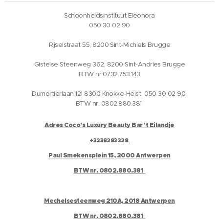
Schoonheidsinstituut Eleonora
050 30 02 90
Rijselstraat 55, 8200 Sint-Michiels Brugge
Gistelse Steenweg 362, 8200 Sint-Andries Brugge
BTW nr.0732.753.143
Dumortierlaan 121 8300 Knokke-Heist 050 30 02 90
BTW nr. 0802.880.381
Adres Coco's Luxury Beauty Bar 't Eilandje
+3238283228
Paul Smekensplein 15, 2000 Antwerpen
BTW nr. 0802.880.381
Mechelsesteenweg 210A, 2018 Antwerpen
BTW nr. 0802.880.381