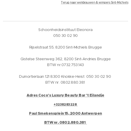
Terug naar wekbrauwen & wimpers Sint-Michiels
Schoonheidsinstituut Eleonora
050 30 02 90
Rijselstraat 55, 8200 Sint-Michiels Brugge
Gistelse Steenweg 362, 8200 Sint-Andries Brugge
BTW nr.0732.753.143
Dumortierlaan 121 8300 Knokke-Heist 050 30 02 90
BTW nr. 0802.880.381
Adres Coco's Luxury Beauty Bar 't Eilandje
+3238283228
Paul Smekensplein 15, 2000 Antwerpen
BTW nr. 0802.880.381