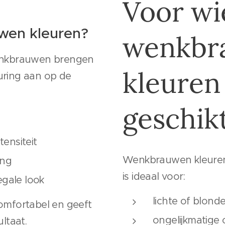
Voor wie
wen kleuren?
wenkbr
wenkbrauwen brengen
kleuren
uring aan op de
geschik
tensiteit
Wenkbrauwen kleuren 
ing
is ideaal voor:
gale look
lichte of blon
comfortabel en geeft
ongelijkmatig
ultaat.