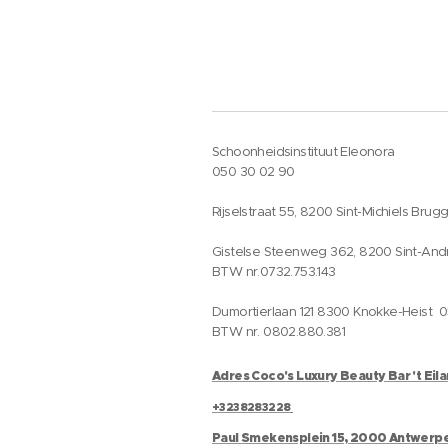
Schoonheidsinstituut Eleonora
050 30 02 90
Rijselstraat 55, 8200 Sint-Michiels Brug
Gistelse Steenweg 362, 8200 Sint-And
BTW nr.0732.753.143
Dumortierlaan 121 8300 Knokke-Heist 
BTW nr. 0802.880.381
Adres Coco's Luxury Beauty Bar 't Eil
+3238283228
Paul Smekensplein 15, 2000 Antwerp