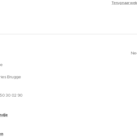
Terug naar wek
Ne
ge
ries Brugge
050 30 02 90
andje
en