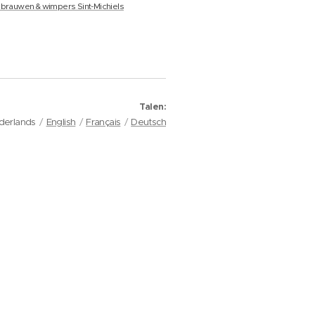
brauwen & wimpers Sint-Michiels
Talen
derlands
English
Français
Deutsch