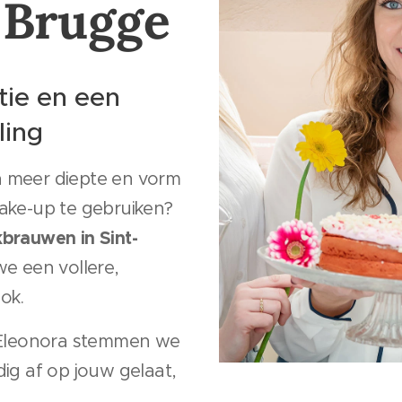
 Brugge
itie en een
ling
 meer diepte en vorm
ake-up te gebruiken?
brauwen in Sint-
e een vollere,
ok.
t Eleonora stemmen we
ig af op jouw gelaat,