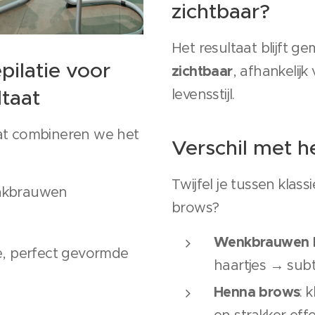
zichtbaar?
Het resultaat blijft g
ilatie voor
zichtbaar
, afhankelij
ltaat
levensstijl.
aat combineren we het
Verschil met 
Twijfel je tussen klas
enkbrauwen
brows?
Wenkbrauwen k
ke, perfect gevormde
haartjes → subti
Henna brows
: 