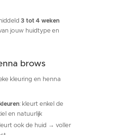
3 tot 4 weken
emiddeld
k van jouw huidtype en
henna brows
sieke kleuring en henna
leuren
: kleurt enkel de
el en natuurlijk
kleurt ook de huid → voller