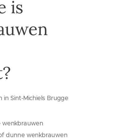
 is
auwen
t?
in Sint-Michiels Brugge
de wenkbrauwen
e of dunne wenkbrauwen