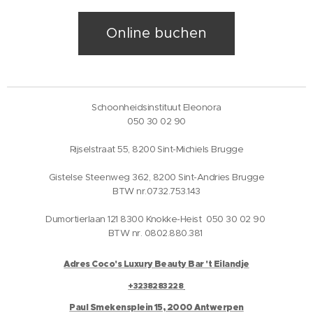
Online buchen
Schoonheidsinstituut Eleonora
050 30 02 90
Rijselstraat 55, 8200 Sint-Michiels Brugge
Gistelse Steenweg 362, 8200 Sint-Andries Brugge
BTW nr.0732.753.143
Dumortierlaan 121 8300 Knokke-Heist 050 30 02 90
BTW nr. 0802.880.381
Adres Coco's Luxury Beauty Bar 't Eilandje
+3238283228
Paul Smekensplein 15, 2000 Antwerpen