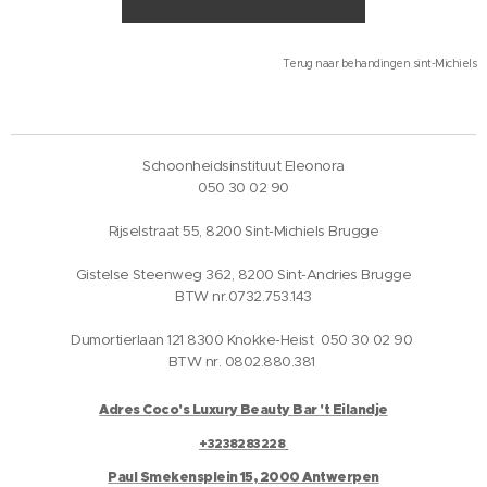
Terug naar behandingen sint-Michiels
Schoonheidsinstituut Eleonora
050 30 02 90
Rijselstraat 55, 8200 Sint-Michiels Brugge
Gistelse Steenweg 362, 8200 Sint-Andries Brugge
BTW nr.0732.753.143
Dumortierlaan 121 8300 Knokke-Heist 050 30 02 90
BTW nr. 0802.880.381
Adres Coco's Luxury Beauty Bar 't Eilandje
+3238283228
Paul Smekensplein 15, 2000 Antwerpen