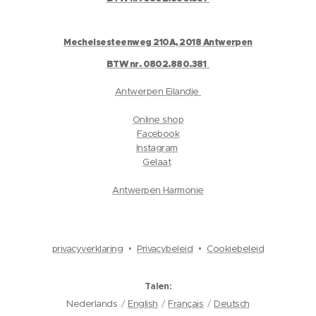
Mechelsesteenweg 210A, 2018 Antwerpen
BTW nr. 0802.880.381
Antwerpen Eilandje
Online shop
Facebook
Instagram
Gelaat
Antwerpen Harmonie
privacyverklaring
Privacybeleid
Cookiebeleid
Talen
Nederlands
English
Français
Deutsch