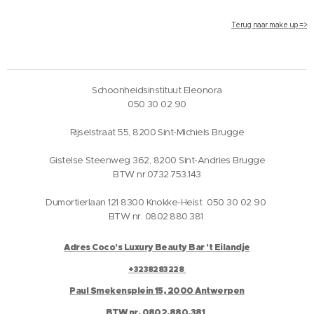
Terug naar make up =>
Schoonheidsinstituut Eleonora
050 30 02 90
Rijselstraat 55, 8200 Sint-Michiels Brugge
Gistelse Steenweg 362, 8200 Sint-Andries Brugge
BTW nr.0732.753.143
Dumortierlaan 121 8300 Knokke-Heist 050 30 02 90
BTW nr. 0802.880.381
Adres Coco's Luxury Beauty Bar 't Eilandje
+3238283228
Paul Smekensplein 15, 2000 Antwerpen
BTW nr. 0802.880.381