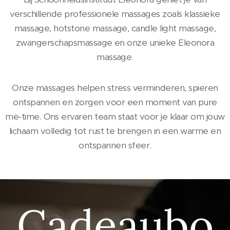
verschillende professionele massages zoals klassieke
massage, hotstone massage, candle light massage,
zwangerschapsmassage en onze unieke Eleonora
massage.
Onze massages helpen stress verminderen, spieren
ontspannen en zorgen voor een moment van pure
me-time. Ons ervaren team staat voor je klaar om jouw
lichaam volledig tot rust te brengen in een warme en
ontspannen sfeer.
Cadeaubo