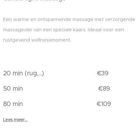
Een warme en ontspannende massage met verzorgende
massageolie van een speciale kaars. Ideaal voor een
rustgevend wellnessmoment.
20 min (rug,...) €39
50 min €89
80 min €109
Lees meer,...