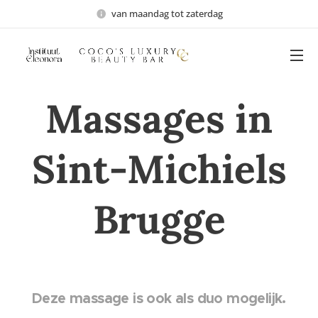
van maandag tot zaterdag
Massages in
Sint-Michiels
Brugge
Deze massage is ook als duo mogelijk.