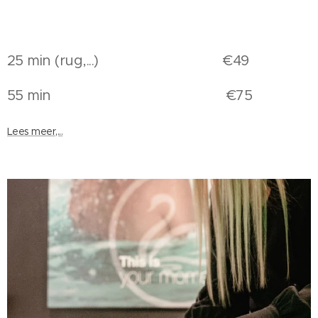
25 min (rug,...) €49
55 min €75
Lees meer,...