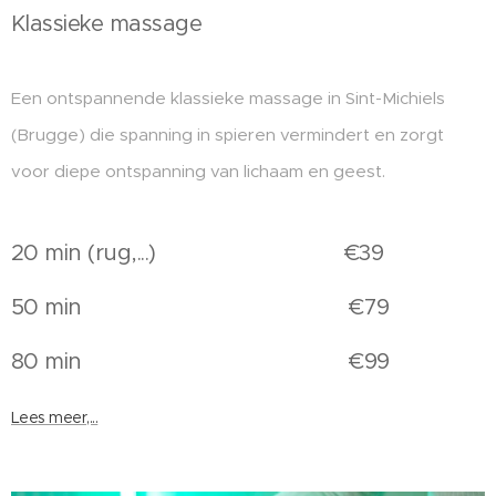
Klassieke massage
Een ontspannende klassieke massage in Sint-Michiels
(Brugge) die spanning in spieren vermindert en zorgt
voor diepe ontspanning van lichaam en geest.
20 min (rug,...) €39
50 min €79
80 min €99
Lees meer,...