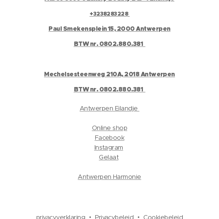
+3238283228
Paul Smekensplein 15, 2000 Antwerpen
BTW nr. 0802.880.381
Mechelsesteenweg 210A, 2018 Antwerpen
BTW nr. 0802.880.381
Antwerpen Eilandje
Online shop
Facebook
Instagram
Gelaat
Antwerpen Harmonie
privacyverklaring
Privacybeleid
Cookiebeleid