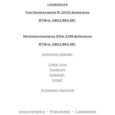
+3238283228
Paul Smekensplein 15, 2000 Antwerpen
BTW nr. 0802.880.381
Mechelsesteenweg 210A, 2018 Antwerpen
BTW nr. 0802.880.381
Antwerpen Eilandje
Online shop
Facebook
Instagram
Gelaat
Antwerpen Harmonie
privacyverklaring
Privacybeleid
Cookiebeleid