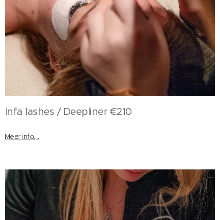
Infa lashes / Deepliner €210
Meer info,...