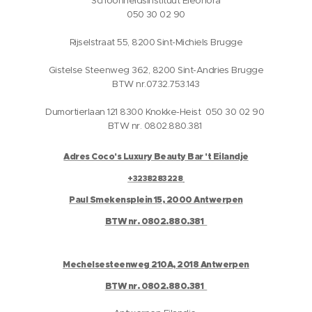
Schoonheidsinstituut Eleonora
050 30 02 90
Rijselstraat 55, 8200 Sint-Michiels Brugge
Gistelse Steenweg 362, 8200 Sint-Andries Brugge
BTW nr.0732.753.143
Dumortierlaan 121 8300 Knokke-Heist 050 30 02 90
BTW nr. 0802.880.381
Adres Coco's Luxury Beauty Bar 't Eilandje
+3238283228
Paul Smekensplein 15, 2000 Antwerpen
BTW nr. 0802.880.381
Mechelsesteenweg 210A, 2018 Antwerpen
BTW nr. 0802.880.381